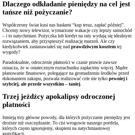
Dlaczego odkładanie pieniędzy na cel jest
tańsze niż pożyczanie?
Współczesny świat kusi nas hasłami “kup teraz, zapłać później”.
Chcemy nowy telewizor, wymarzone wakacje czy lepszy samochód
– i to natychmiast. Pożyczka lub kredyt na raty wydają się idealnym
rozwiązaniem, aby przyspieszyć realizację marzeń. Ale czy
kiedykolwiek zastanawiałeś się nad
prawdziwym kosztem
tej
wygody?
Paradoksalnie, odroczenie płatności w czasie prawie zawsze
oznacza, że w ostatecznym rozrachunku zapłacimy więcej. Mądre
planowanie finansowe, polegające na gromadzeniu środków przed
dokonaniem zakupu, pozwala realizować cele nie tylko
pewniej i
szybciej, ale przede wszystkim – taniej
.
Trzej jeźdźcy apokalipsy odroczonej
płatności
Istnieją trzy główne powody, dla których pożyczanie pieniędzy jest
droższe niż oszczędzanie. To cisi wrogowie naszego portfela,
których często ignorujemy, skupieni na natychmiastowej
gratyfikacji.