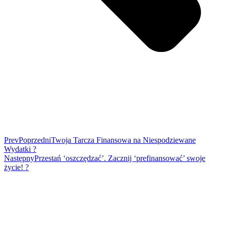
Prev
Poprzedni
Twoja Tarcza Finansowa na Niespodziewane
Wydatki ?️
Następny
Przestań ‘oszczędzać’. Zacznij ‘prefinansować’ swoje
życie! ?