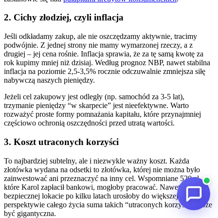
2. Cichy złodziej, czyli inflacja
Jeśli odkładamy zakup, ale nie oszczędzamy aktywnie, tracimy
podwójnie. Z jednej strony nie mamy wymarzonej rzeczy, a z
drugiej – jej cena rośnie. Inflacja sprawia, że za tę samą kwotę za
rok kupimy mniej niż dzisiaj. Według prognoz NBP, nawet stabilna
inflacja na poziomie 2,5-3,5% rocznie odczuwalnie zmniejsza siłę
nabywczą naszych pieniędzy.
Jeżeli cel zakupowy jest odległy (np. samochód za 3-5 lat),
trzymanie pieniędzy “w skarpecie” jest nieefektywne. Warto
rozważyć proste formy pomnażania kapitału, które przynajmniej
częściowo ochronią oszczędności przed utratą wartości.
3. Koszt utraconych korzyści
To najbardziej subtelny, ale i niezwykle ważny koszt. Każda
złotówka wydana na odsetki to złotówka, której nie można było
zainwestować ani przeznaczyć na inny cel. Wspomniane 520 zł,
które Karol zapłacił bankowi, mogłoby pracować. Nawet na
bezpiecznej lokacie po kilku latach urosłoby do większej kwoty. W
perspektywie całego życia suma takich “utraconych korzyści” może
być gigantyczna.