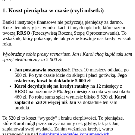
1. Koszt pieniądza w czasie (czyli odsetki)
Banki i instytucje finansowe nie pożyczają pieniędzy za darmo.
Koszt ten ukryty jest w odsetkach i innych opłatach, które razem
tworzą
RRSO
(Rzeczywistą Roczną Stopę Oprocentowania). To
wskaźnik, który pokazuje, ile faktycznie kosztuje nas kredyt w skali
roku.
Wyobraźmy sobie prosty scenariusz. Jan i Karol chcą kupić taki sam
sprzęt elektroniczny za 5 000 zł.
Jan postanawia oszczędzać
. Przez 10 miesięcy odkłada po
500 zł. Po tym czasie idzie do sklepu i płaci gotówką.
Jego
ostateczny koszt to dokładnie 5 000 zł
.
Karol decyduje się na kredyt ratalny
na 12 miesięcy z
RRSO na poziomie 20%. Jego miesięczna rata wynosi około
460 zł. Po roku suma spłat wyniesie blisko 5 520 zł.
Karol
zapłacił o 520 zł więcej niż Jan
za dokładnie ten sam
produkt.
Te 520 zł to koszt “wygody” i braku cierpliwości. To pieniądze,
które Karol mógł przeznaczyć na inny cel, gdyby, tak jak Jan,
zaplanował swój wydatek. Zanim weźmiesz kredyt, warto
zastanowić się nad
pułapkami kredytów konsumenckich
.