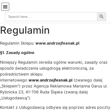
Search
Search
Strona Główna
Coś o mnie…
Koszyk-stare
for:
Regulamin
Regulamin Sklepu:
www.andrzejfesnak.pl
§1. Zasady ogólne
Niniejszy Regulamin określa ogólne warunki, zasady oraz
sposób świadczenia usługdrogą elektroniczną, za
pośrednictwem sklepu
internetowego
www.andrzejfesnak.pl
(zwanego dalej
„Sklepem”) przez Agencja Reklamowa Marianna Garus ul.
Rybnicka 23, 41-706 Ruda Śląska (zwaną dalej
„Usługodawcą”).
Kontakt z Usługodawcą odbywa się poprzez adres poczty