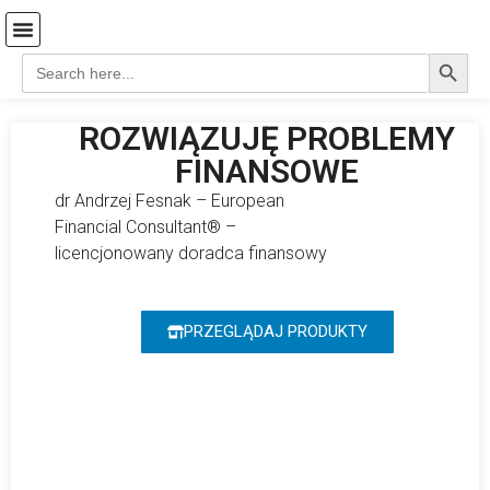
Search
Search
Strona Główna
Coś o mnie…
Koszyk-stare
for:
ROZWIĄZUJĘ PROBLEMY
FINANSOWE
dr Andrzej Fesnak – European
Financial Consultant® –
licencjonowany doradca finansowy
PRZEGLĄDAJ PRODUKTY