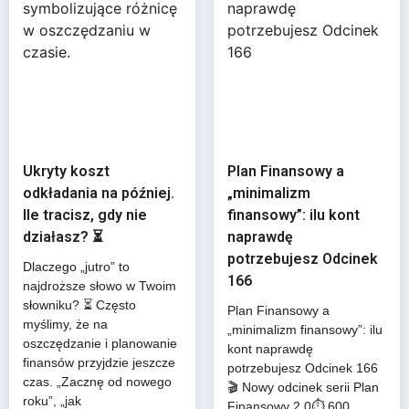
Ukryty koszt
Plan Finansowy a
odkładania na później.
„minimalizm
Ile tracisz, gdy nie
finansowy”: ilu kont
działasz? ⏳
naprawdę
potrzebujesz Odcinek
Dlaczego „jutro” to
166
najdroższe słowo w Twoim
słowniku? ⏳ Często
Plan Finansowy a
myślimy, że na
„minimalizm finansowy”: ilu
oszczędzanie i planowanie
kont naprawdę
finansów przyjdzie jeszcze
potrzebujesz Odcinek 166
czas. „Zacznę od nowego
🎬 Nowy odcinek serii Plan
roku”, „jak
Finansowy 2.0⏱️ 600