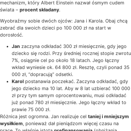
mechanizm, który Albert Einstein nazwał ósmym cudem
świata –
procent składany
.
Wyobraźmy sobie dwóch ojców: Jana i Karola. Obaj chcą
zebrać dla swoich dzieci po 100 000 zł na start w
dorosłość.
Jan
zaczyna odkładać 300 zł miesięcznie, gdy jego
dziecko się rodzi. Przy średniej rocznej stopie zwrotu
7%, osiągnie cel po około 18 latach. Jego łączny
wkład wyniesie ok. 64 800 zł. Resztę, czyli ponad 35
000 zł, “dopracują” odsetki.
Karol
postanawia poczekać. Zaczyna odkładać, gdy
jego dziecko ma 10 lat. Aby w 8 lat uzbierać 100 000
zł przy tym samym oprocentowaniu, musi odkładać
już ponad 780 zł miesięcznie. Jego łączny wkład to
prawie 75 000 zł.
Różnica jest ogromna. Jan realizuje cel
taniej i mniejszym
wysiłkiem
, ponieważ dał pieniądzom więcej czasu na
pracę. To właśnie istota
prefinansowania
(obniżania