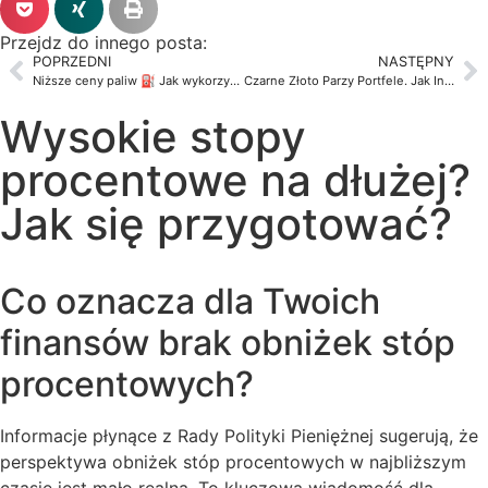
Przejdz do innego posta:
POPRZEDNI
NASTĘPNY
Niższe ceny paliw ⛽ Jak wykorzystać tę szansę w domowym budżecie?
Czarne Złoto Parzy Portfele. Jak Inflacja Kradnie Twoje Pieniądze?
Wysokie stopy
procentowe na dłużej?
Jak się przygotować?
Co oznacza dla Twoich
finansów brak obniżek stóp
procentowych?
Informacje płynące z Rady Polityki Pieniężnej sugerują, że
perspektywa obniżek stóp procentowych w najbliższym