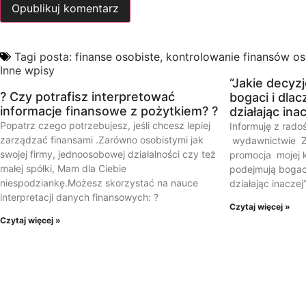
Tagi posta:
finanse osobiste
,
kontrolowanie finansów os
Inne wpisy
“Jakie decyz
? Czy potrafisz interpretować
bogaci i dlac
informacje finansowe z pożytkiem? ?
działając ina
Popatrz czego potrzebujesz, jeśli chcesz lepiej
Informuję z rado
zarządzać finansami .Zarówno osobistymi jak
wydawnictwie Zł
swojej firmy, jednoosobowej działalności czy też
promocja mojej k
małej spółki, Mam dla Ciebie
podejmują bogaci
niespodziankę.Możesz skorzystać na nauce
działając inaczej
interpretacji danych finansowych: ?
Czytaj więcej »
Czytaj więcej »