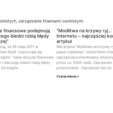
obistych
,
zarządzanie finansami osobistymi
je finansowe podejmują
“Modlitwa na krzywy ryj…
zego biedni robią błędy
Internetu – najczęściej 
czej”
artykuł
ścią, że 26 maja 2011 w
Mój artykuł “Modlitwa na krzywy ry
ote Myśli rozpoczęła się
paper toaletowy” został hitem Inte
siążki: “Jakie decyzje finansowe
najczęściej komentowany artykuł
 i dlaczego biedni robią błędy
przez ca. 5000 osób. Zapraszam 
” Do książki
przeczytania. Zapraszam też do
Czytaj więcej »