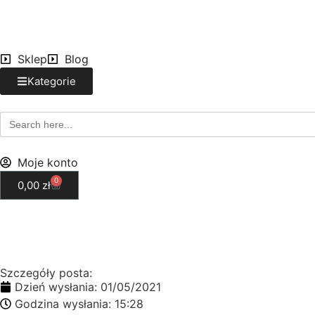
Sklep
Blog
Kategorie
Search
for:
Moje konto
0
0,00
zł
Szczegóły posta:
Dzień wysłania:
01/05/2021
Godzina wysłania:
15:28