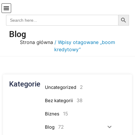
Search
Search
Strona Główna
Coś o mnie…
Koszyk-stare
for:
Blog
Strona główna
/ Wpisy otagowane „boom
kredytowy”
Kategorie
2
Uncategorized
38
Bez kategorii
15
Biznes
72
Blog