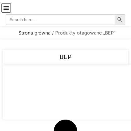
Search
Search
Strona Główna
Coś o mnie…
Koszyk-stare
for:
Strona główna
/ Produkty otagowane „BEP”
BEP