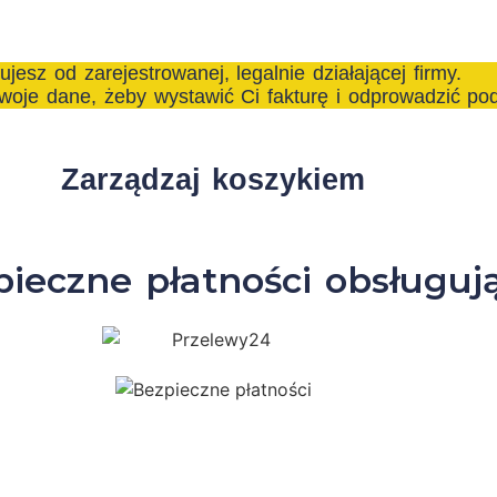
jesz od zarejestrowanej, legalnie działającej firmy.
woje dane, żeby wystawić Ci fakturę i odprowadzić pod
Zarządzaj koszykiem
ieczne płatności obsługuj