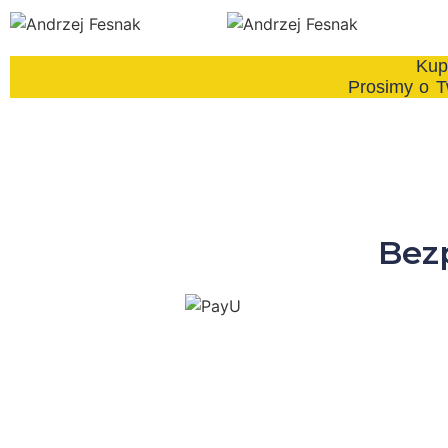
Kupu
Prosimy o T
Bezp