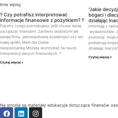
Inne wpisy
“Jakie decyz
? Czy potrafisz interpretować
bogaci i dlac
informacje finansowe z pożytkiem? ?
działając ina
Popatrz czego potrzebujesz, jeśli chcesz lepiej
Informuję z rado
zarządzać finansami .Zarówno osobistymi jak
wydawnictwie Zł
swojej firmy, jednoosobowej działalności czy też
promocja mojej k
małej spółki, Mam dla Ciebie
podejmują bogaci
niespodziankę.Możesz skorzystać na nauce
działając inaczej
interpretacji danych finansowych: ?
Czytaj więcej »
Czytaj więcej »
Na stronie są materiały edukacyje dotyczące finansów os