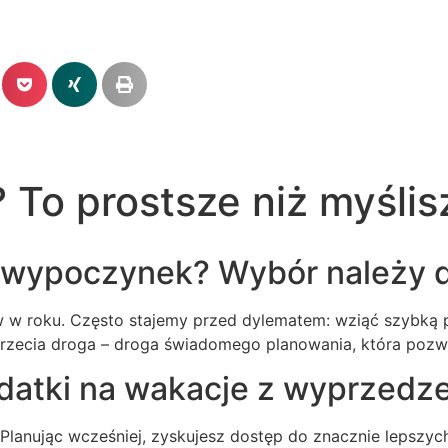
 To prostsze niż myślis
y wypoczynek? Wybór należy d
 w roku. Często stajemy przed dylematem: wziąć szybką po
 trzecia droga – droga świadomego planowania, która pozw
datki na wakacje z wyprzedz
Planując wcześniej, zyskujesz dostęp do znacznie lepszych