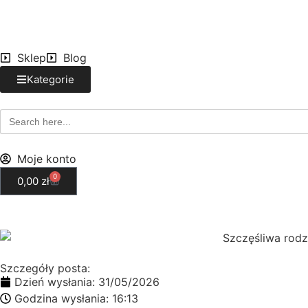
Sklep
Blog
Kategorie
Search
for:
Moje konto
0
0,00
zł
Szczegóły posta:
Dzień wysłania:
31/05/2026
Godzina wysłania:
16:13