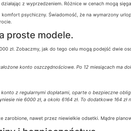
, działając z wyprzedzeniem. Różnice w cenach mogą sięg
st komfort psychiczny. Świadomość, że na wymarzony urlop
rocie.
a proste modele.
00 zł. Zobaczmy, jak do tego celu mogą podejść dwie osob
założone konto oszczędnościowe. Po 12 miesiącach ma dokła
na konto z regularnymi dopłatami, oparte o bezpieczne ob
niesie nie 6000 zł, a około 6164 zł. To dodatkowe 164 zł n
e zarobione, nawet przez niewielkie odsetki. Mądre planow