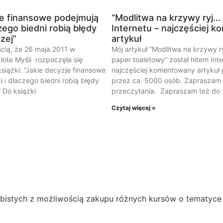
je finansowe podejmują
“Modlitwa na krzywy ryj…
zego biedni robią błędy
Internetu – najczęściej 
czej”
artykuł
ścią, że 26 maja 2011 w
Mój artykuł “Modlitwa na krzywy ry
ote Myśli rozpoczęła się
paper toaletowy” został hitem Inte
siążki: “Jakie decyzje finansowe
najczęściej komentowany artykuł
 i dlaczego biedni robią błędy
przez ca. 5000 osób. Zapraszam 
” Do książki
przeczytania. Zapraszam też do
Czytaj więcej »
obistych z możliwością zakupu różnych kursów o tematyce 