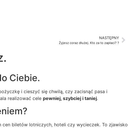
NASTĘPNY
Żyjesz coraz dłużej. Kto za to zapłaci? ?
z.
o Ciebie.
życzkę i cieszyć się chwilą, czy zacisnąć pasa i
ala realizować cele
pewniej, szybciej i taniej
.
eniem?
 cen biletów lotniczych, hoteli czy wycieczek. To zjawisko