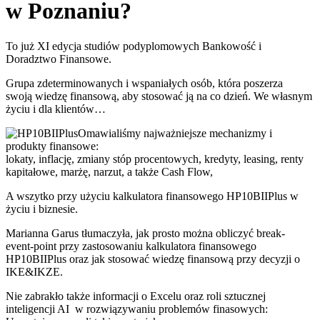
w Poznaniu?
To już XI edycja studiów podyplomowych Bankowość i
Doradztwo Finansowe.
Grupa zdeterminowanych i wspaniałych osób, która poszerza
swoją wiedzę finansową, aby stosować ją na co dzień. We własnym
życiu i dla klientów…
Omawialiśmy najważniejsze mechanizmy i
produkty finansowe:
lokaty, inflację, zmiany stóp procentowych, kredyty, leasing, renty
kapitałowe, marżę, narzut, a także Cash Flow,
A wszytko przy użyciu kalkulatora finansowego HP10BIIPlus w
życiu i biznesie.
Marianna Garus tłumaczyła, jak prosto można obliczyć break-
event-point przy zastosowaniu kalkulatora finansowego
HP10BIIPlus oraz jak stosować wiedzę finansową przy decyzji o
IKE&IKZE.
Nie zabrakło także informacji o Excelu oraz roli sztucznej
inteligencji AI w rozwiązywaniu problemów finasowych: