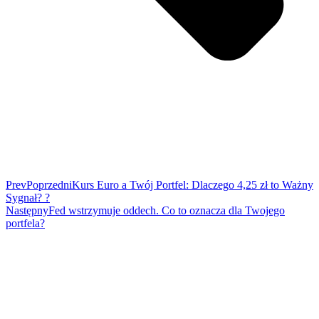
Prev
Poprzedni
Kurs Euro a Twój Portfel: Dlaczego 4,25 zł to Ważny
Sygnał? ?
Następny
Fed wstrzymuje oddech. Co to oznacza dla Twojego
portfela?