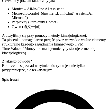
Uczestnicy poznali takie czaty jak:
Monica – All‑In‑One AI Assistant
Microsoft Copilot (dawniej „Bing Chat” asystent AI
Microsoft)
Perplexity (Perplexity Comet)
Qwen (通义千问)
A uczyliśmy się przy pomocy metody kinezjologicznej.
Ta piosenka pomaga łatwo przejść przez wszystkie ważne elementy
strukturalne każdego zagadnienia finansowego TVM.
Time Value of Money nie ma tajemnic, gdy stosujesz metodę
kinezjologiczną.
Z jakiego powodu?
Bo uczenie się zasad w rytmie i do rymu jest nie tylko
przyjemniejsze, ale też łatwiejsze…
Spis treści