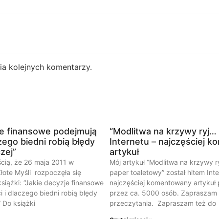
ia kolejnych komentarzy.
je finansowe podejmują
“Modlitwa na krzywy ryj…
zego biedni robią błędy
Internetu – najczęściej 
czej”
artykuł
ścią, że 26 maja 2011 w
Mój artykuł “Modlitwa na krzywy ry
ote Myśli rozpoczęła się
paper toaletowy” został hitem Inte
siążki: “Jakie decyzje finansowe
najczęściej komentowany artykuł
 i dlaczego biedni robią błędy
przez ca. 5000 osób. Zapraszam 
” Do książki
przeczytania. Zapraszam też do