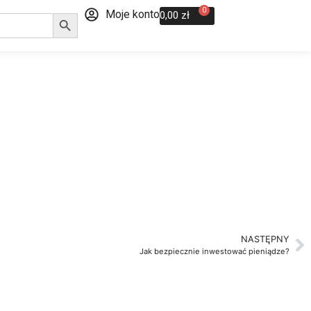
Search Button
0
Moje konto
0,00
zł
NASTĘPNY
Jak bezpiecznie inwestować pieniądze?