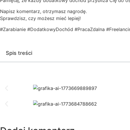
Pamiętaj, że każdy dodatkowy dochód przybliża Cię do osi
Napisz komentarz, otrzymasz nagrodę.
Sprawdzisz, czy możesz mieć lepiej!
#Zarabianie #DodatkowyDochód #PracaZdalna #Freelanci
Spis treści