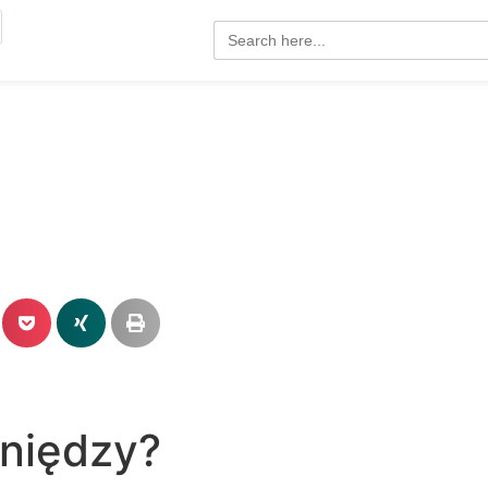
Search
for:
eniędzy?