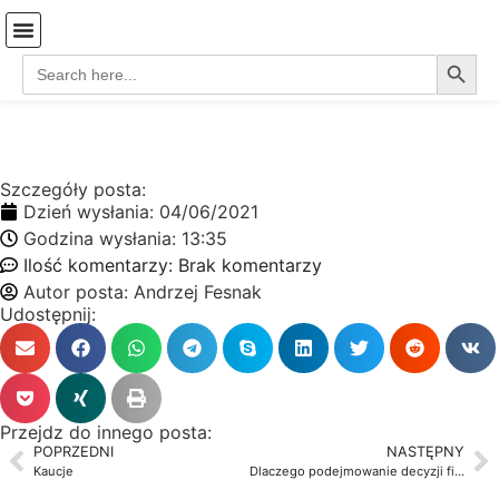
Search
Search
Strona Główna
Coś o mnie…
Koszyk-stare
for:
Szczegóły posta:
Dzień wysłania:
04/06/2021
Godzina wysłania:
13:35
Ilość komentarzy:
Brak komentarzy
Autor posta:
Andrzej Fesnak
Udostępnij:
Przejdz do innego posta:
POPRZEDNI
NASTĘPNY
Kaucje
Dlaczego podejmowanie decyzji finansowych pogarsza się z wiekiem?