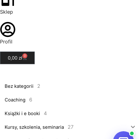
Sklep
Profil
0
0,00
zł
2
Bez kategorii
6
Coaching
4
Książki i e booki
27
Kursy, szkolenia, seminaria