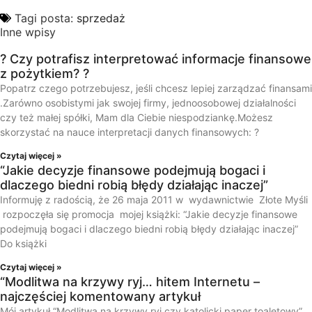
Tagi posta:
sprzedaż
Inne wpisy
? Czy potrafisz interpretować informacje finansowe
z pożytkiem? ?
Popatrz czego potrzebujesz, jeśli chcesz lepiej zarządzać finansami
.Zarówno osobistymi jak swojej firmy, jednoosobowej działalności
czy też małej spółki, Mam dla Ciebie niespodziankę.Możesz
skorzystać na nauce interpretacji danych finansowych: ?
Czytaj więcej »
“Jakie decyzje finansowe podejmują bogaci i
dlaczego biedni robią błędy działając inaczej”
Informuję z radością, że 26 maja 2011 w wydawnictwie Złote Myśli
rozpoczęła się promocja mojej książki: “Jakie decyzje finansowe
podejmują bogaci i dlaczego biedni robią błędy działając inaczej”
Do książki
Czytaj więcej »
“Modlitwa na krzywy ryj… hitem Internetu –
najczęściej komentowany artykuł
Mój artykuł “Modlitwa na krzywy ryj czy katolicki paper toaletowy”