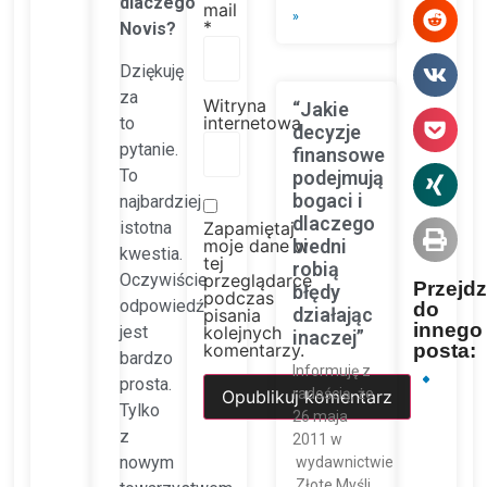
dlaczego
mail
»
*
Novis?
Dziękuję
za
Witryna
“Jakie
internetowa
to
decyzje
pytanie.
finansowe
To
podejmują
bogaci i
najbardziej
dlaczego
istotna
Zapamiętaj
biedni
moje dane w
kwestia.
tej
robią
Oczywiście
przeglądarce
Przejdz
błędy
podczas
odpowiedź
do
działając
pisania
innego
jest
kolejnych
inaczej”
komentarzy.
posta:
bardzo
Informuję z
NASTĘPNY
POPR
prosta.
Nie goździk i 
Novis P
radością, że
Tylko
26 maja
z
2011 w
nowym
wydawnictwie
Złote Myśli