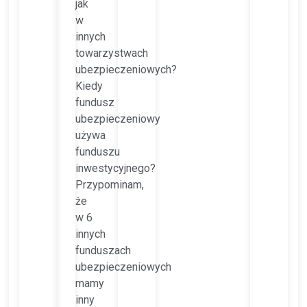
jak
w
innych
towarzystwach
ubezpieczeniowych?
Kiedy
fundusz
ubezpieczeniowy
używa
funduszu
inwestycyjnego?
Przypominam,
że
w 6
innych
funduszach
ubezpieczeniowych
mamy
inny