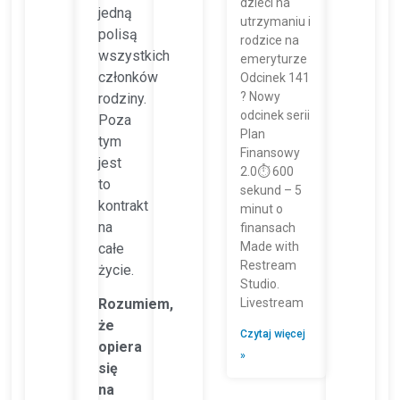
dzieci na
jedną
utrzymaniu i
polisą
rodzice na
wszystkich
emeryturze
członków
Odcinek 141
? Nowy
rodziny.
odcinek serii
Poza
Plan
tym
Finansowy
jest
2.0⏱️ 600
to
sekund – 5
kontrakt
minut o
na
finansach
Made with
całe
Restream
życie.
Studio.
Rozumiem,
Livestream
że
Czytaj więcej
opiera
»
się
na