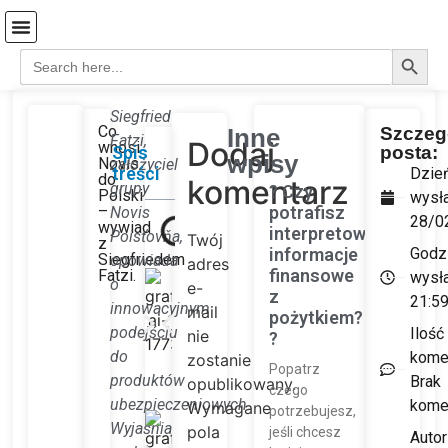
Search
Search
Strona Główna
Coś o mnie…
Koszyk-stare
for:
Siegfried
Co
Szczeg
Inne
Fatzi,
Dodaj
wnosi
posta:
Spis
wpisy
Novis
założyciel
treści
Dzie
do
komentarz
grupy
? Czy
Polski
wysła
potrafisz
–
Novis
28/0
wywiad
interpretować
Poisťovňa
,
Twój
z
informacje
Godz
Siegfriedem
opowiada
adres
finansowe
Fatzi.
wysła
o
e-
z
21:5
innowacyjnym
mail
pożytkiem?
podejściu
Ilość
nie
?
do
kome
zostanie
Popatrz
produktów
Brak
opublikowany.
czego
ubezpieczeniowych.
kome
Wymagane
potrzebujesz,
Wyjaśnia
pola
jeśli chcesz
Autor