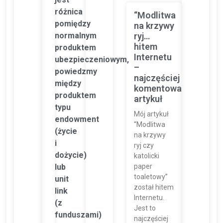
różnica
“Modlitwa
pomiędzy
na krzywy
ryj…
normalnym
hitem
produktem
Internetu
ubezpieczeniowym,
–
powiedzmy
najczęściej
między
komentowany
produktem
artykuł
typu
Mój artykuł
endowment
“Modlitwa
(życie
na krzywy
i
ryj czy
dożycie)
katolicki
paper
lub
toaletowy”
unit
został hitem
link
Internetu.
(z
Jest to
funduszami)
najczęściej