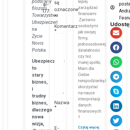
podstawy
lepiej
są
posta
zarządzać
filozofii
oznaczone
Andrz
finansami
Towarzystwa
*
Fesn
.Zarówno
U
bezpieczeń
Udostęp
Komentarz
osobistymi
na
*
jak swojej
Życie
firmy,
Novis
jednoosobowej
Polska.
działalności
czy też
Ubezpieczenie
małej spółki,
to
Mam dla
Ciebie
stary
niespodziankę.Możesz
biznes,
skorzystać
i
na nauce
trudny
interpretacji
Nazwa
biznes,
danych
*
dlaczego
finansowych:
nowa
?
wizja,
E-
Czytaj więcej