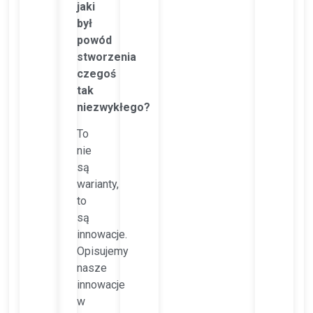
jaki
był
powód
stworzenia
czegoś
tak
niezwykłego?
To
nie
są
warianty,
to
są
innowacje.
Opisujemy
nasze
innowacje
w