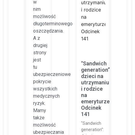
w
nim
możliwość
długoterminowego
oszczędzania.
A z
drugiej
strony
jest
"Sandwich
tu
generation”:
ubezpieczeniowe
dzieci na
pokrycie
utrzymaniu
i rodzice
wszystkich
na
medycznych
emeryturze
ryzyk.
Odcinek
Mamy
141
także
"Sandwich
możliwość
generation”:
ubezpieczania