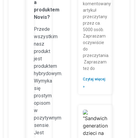
a
komentowany
produktem
artykuł
przeczytany
Novis?
przez ca.
Przede
5000 osób.
Zapraszam
wszystkim
oczywiście
nasz
do
produkt
przeczytania.
jest
Zapraszam
produktem
też do
hybrydowym.
Czytaj więcej
Wymyka
»
się
prostym
opisom
w
pozytywnym
sensie.
Jest