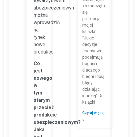
towarzystwem
rozpoczęła
ubezpieczeniowym
się
można
promocja
wprowadzić
mojej
na
książki:
rynek
“Jakie
nowe
decyzje
finansowe
produkty.
podejmują
Co
bogaci i
dlaczego
jest
biedni robią
nowego
błędy
w
działając
tym
inaczej” Do
starym
książki
przecież
Czytaj więcej
produkcie
»
ubezpieczeniowym?
Jaka
jest