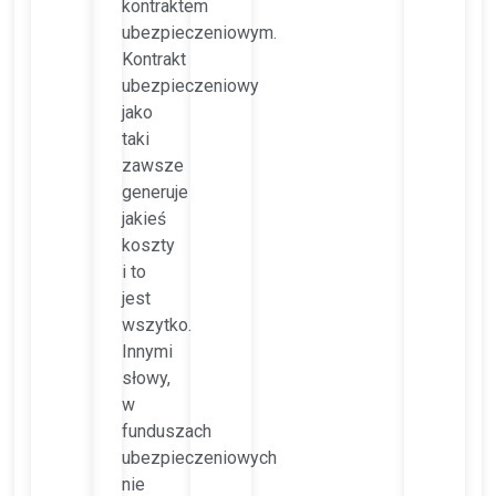
kontraktem
ubezpieczeniowym.
Kontrakt
ubezpieczeniowy
jako
taki
zawsze
generuje
jakieś
koszty
i to
jest
wszytko.
Innymi
słowy,
w
funduszach
ubezpieczeniowych
nie