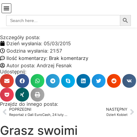
Search
Search
Strona Główna
Coś o mnie…
Koszyk-stare
for:
Szczegóły posta:
Dzień wysłania:
05/03/2015
Godzina wysłania:
21:57
Ilość komentarzy:
Brak komentarzy
Autor posta:
Andrzej Fesnak
Udostępnij:
Przejdz do innego posta:
POPRZEDNI
NASTĘPNY
Reportaż z Gali EuroCash, 24 luty Szczecin
Dzień Kobiet
Grasz swoimi