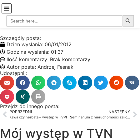
Search
Search
Strona Główna
Coś o mnie…
Koszyk-stare
for:
Szczegóły posta:
Dzień wysłania:
06/01/2012
Godzina wysłania:
01:37
Ilość komentarzy:
Brak komentarzy
Autor posta:
Andrzej Fesnak
Udostępnij:
Przejdz do innego posta:
POPRZEDNI
NASTĘPNY
Kawa czy herbata – występ w TVPI
Seminarium z nieruchomości zalicza obowiązek edukacyjny
Mój występ w TVN