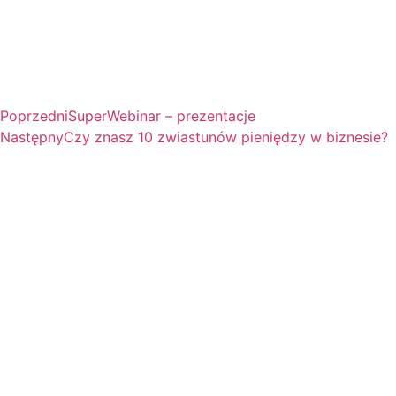
Poprzedni
SuperWebinar – prezentacje
Następny
Czy znasz 10 zwiastunów pieniędzy w biznesie?