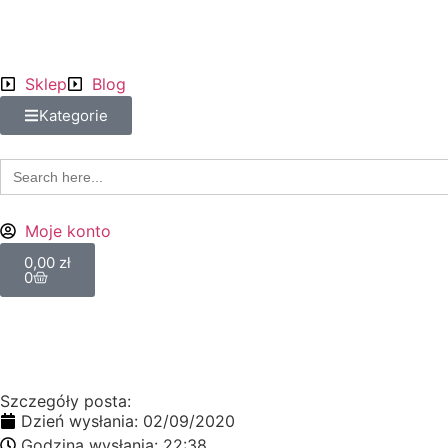
Sklep
Blog
Kategorie
Search
for:
Moje konto
0,00
zł
0
Szczegóły posta:
Dzień wysłania:
02/09/2020
Godzina wysłania:
22:38